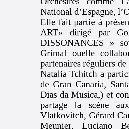
Orchestres comme La 
National d’Espagne, l’O
Elle fait partie à pré
ART» dirigé par Gor
DISSONANCES » sous 
Grimal ouelle collab
partenaires réguliers d
Natalia Tchitch a parti
de Gran Canaria, Santa
Dias da Musica,) et co
partage la scène au
Vlatkovitch, Gérard Cau
Meunier, Luciano Be